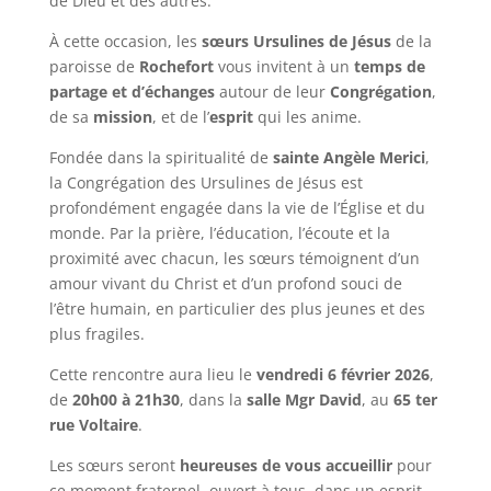
de Dieu et des autres.
À cette occasion, les
sœurs Ursulines de Jésus
de la
paroisse de
Rochefort
vous invitent à un
temps de
partage et d’échanges
autour de leur
Congrégation
,
de sa
mission
, et de l’
esprit
qui les anime.
Fondée dans la spiritualité de
sainte Angèle Merici
,
la Congrégation des Ursulines de Jésus est
profondément engagée dans la vie de l’Église et du
monde. Par la prière, l’éducation, l’écoute et la
proximité avec chacun, les sœurs témoignent d’un
amour vivant du Christ et d’un profond souci de
l’être humain, en particulier des plus jeunes et des
plus fragiles.
Cette rencontre aura lieu le
vendredi 6 février 2026
,
de
20h00 à 21h30
, dans la
salle Mgr David
, au
65 ter
rue Voltaire
.
Les sœurs seront
heureuses de vous accueillir
pour
ce moment fraternel, ouvert à tous, dans un esprit