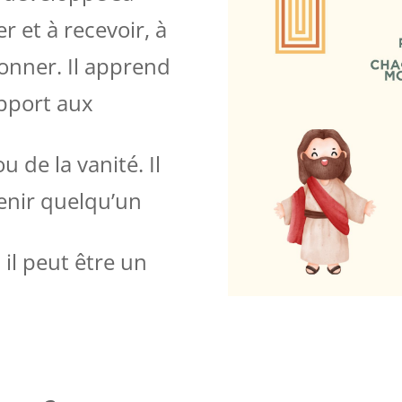
er et à
recevoir, à
nner. Il apprend
apport aux
 de la vanité. Il
enir quelqu’un
i il peut être un