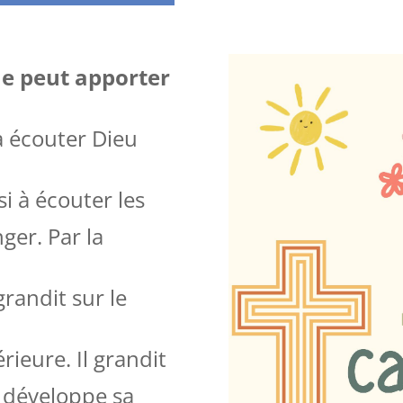
me peut apporter
 écouter Dieu
si à écouter les
ger. Par la
 grandit sur le
érieure. Il grandit
il développe sa